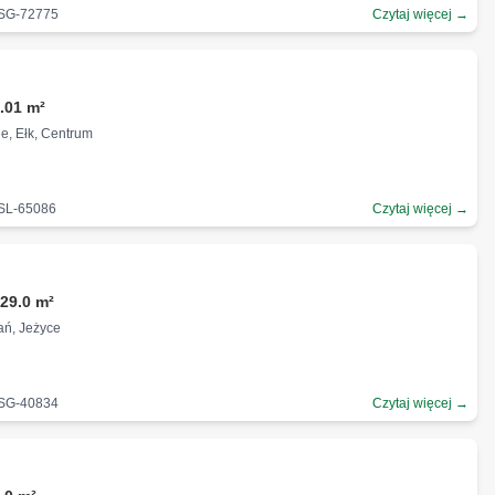
-SG-72775
Czytaj więcej →
.01 m²
e, Ełk, Centrum
-SL-65086
Czytaj więcej →
ł
29.0 m²
ań, Jeżyce
-SG-40834
Czytaj więcej →