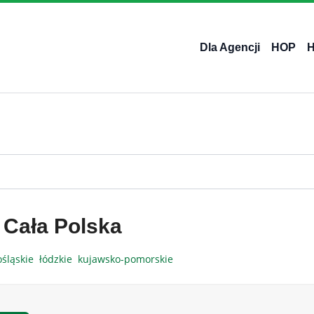
Dla Agencji
HOP
 Cała Polska
ośląskie
łódzkie
kujawsko-pomorskie