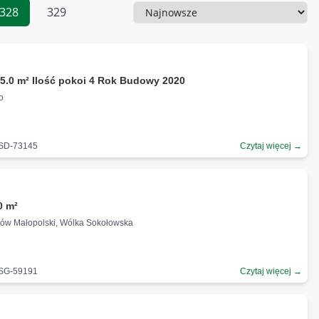
328
329
Sortowanie
ł
5.0 m² Ilość pokoi 4 Rok Budowy 2020
o
-SD-73145
Czytaj więcej →
0 m²
łów Małopolski, Wólka Sokołowska
-SG-59191
Czytaj więcej →