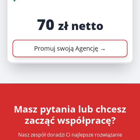
70
zł netto
Promuj swoją Agencję →
Masz pytania lub chcesz
zacząć współpracę?
Nasz zespół doradzi Ci najlepsze rozwiązanie