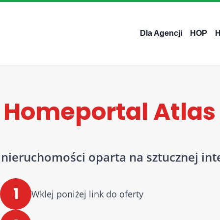
Dla Agencji
HOP
 Homeportal Atla
ieruchomości oparta na sztucznej inte
1
Wklej poniżej link do oferty