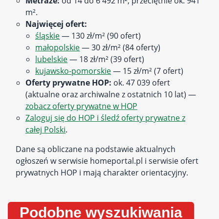
Metraże:
od 14 do 6 492 m², przeciętnie ok. 941
m².
Najwięcej ofert:
śląskie
— 130 zł/m² (90 ofert)
małopolskie
— 30 zł/m² (84 oferty)
lubelskie
— 18 zł/m² (39 ofert)
kujawsko-pomorskie
— 15 zł/m² (7 ofert)
Oferty prywatne HOP:
ok. 47 039 ofert
(aktualne oraz archiwalne z ostatnich 10 lat) —
zobacz oferty prywatne w HOP
Zaloguj się do HOP i śledź oferty prywatne z
całej Polski
.
Dane są obliczane na podstawie aktualnych
ogłoszeń w serwisie homeportal.pl i serwisie ofert
prywatnych HOP i mają charakter orientacyjny.
Podobne wyszukiwania