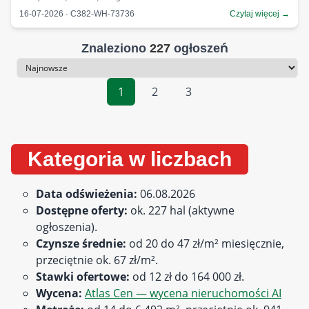
16-07-2026 · C382-WH-73736
Czytaj więcej →
Znaleziono
227
ogłoszeń
Sortowanie
1
2
3
Kategoria w liczbach
Data odświeżenia:
06.08.2026
Dostępne oferty:
ok. 227 hal (aktywne
ogłoszenia).
Czynsze średnie:
od 20 do 47 zł/m² miesięcznie,
przeciętnie ok. 67 zł/m².
Stawki ofertowe:
od 12 zł do 164 000 zł.
Wycena:
Atlas Cen — wycena nieruchomości AI