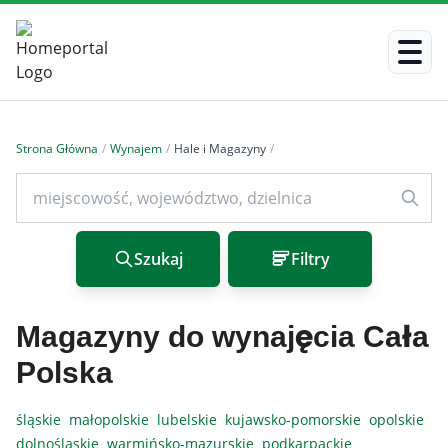
Strona Główna
/
Wynajem
/
Hale i Magazyny
/
Szukaj
Filtry
Magazyny do wynajęcia Cała
Polska
śląskie
małopolskie
lubelskie
kujawsko-pomorskie
opolskie
dolnośląskie
warmińsko-mazurskie
podkarpackie