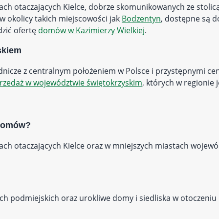
ach otaczających Kielce, dobrze skomunikowanych ze stolic
w okolicy takich miejscowości jak
Bodzentyn
, dostępne są d
zić ofertę
domów w Kazimierzy Wielkiej
.
skiem
odnicze z centralnym położeniem w Polsce i przystępnymi c
sprzedaż w województwie świętokrzyskim
, których w regionie 
 domów?
ach otaczających Kielce oraz w mniejszych miastach wojew
podmiejskich oraz urokliwe domy i siedliska w otoczeniu l