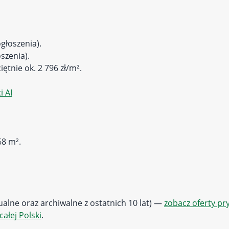
głoszenia).
szenia).
iętnie ok. 2 796 zł/m².
 AI
68 m².
tualne oraz archiwalne z ostatnich 10 lat) —
zobacz oferty p
całej Polski
.