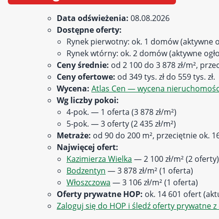
Data odświeżenia:
08.08.2026
Dostępne oferty:
Rynek pierwotny: ok. 1 domów (aktywne o
Rynek wtórny: ok. 2 domów (aktywne ogło
Ceny średnie:
od 2 100 do 3 878 zł/m², przec
Ceny ofertowe:
od 349 tys. zł do 559 tys. zł.
Wycena:
Atlas Cen — wycena nieruchomości
Wg liczby pokoi:
4-pok. — 1 oferta (3 878 zł/m²)
5-pok. — 3 oferty (2 435 zł/m²)
Metraże:
od 90 do 200 m², przeciętnie ok. 1
Najwięcej ofert:
Kazimierza Wielka
— 2 100 zł/m² (2 oferty)
Bodzentyn
— 3 878 zł/m² (1 oferta)
Włoszczowa
— 3 106 zł/m² (1 oferta)
Oferty prywatne HOP:
ok. 14 601 ofert (ak
Zaloguj się do HOP i śledź oferty prywatne z 