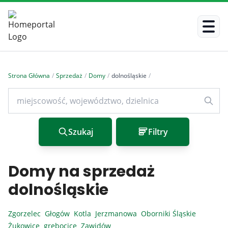
Strona Główna
/
Sprzedaż
/
Domy
/
dolnośląskie
/
Szukaj
Filtry
Domy na sprzedaż
dolnośląskie
Zgorzelec
Głogów
Kotla
Jerzmanowa
Oborniki Śląskie
Żukowice
grebocice
Zawidów