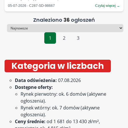
05-07-2026 · C287-SD-98667
Czytaj więcej →
Znaleziono
36
ogłoszeń
Sortowanie
1
2
3
Kategoria w liczbach
Data odświeżenia:
07.08.2026
Dostępne oferty:
Rynek pierwotny: ok. 6 domów (aktywne
ogłoszenia).
Rynek wtórny: ok. 7 domów (aktywne
ogłoszenia).
Ceny średnie:
od 1 681 do 13 430 zł/m²,