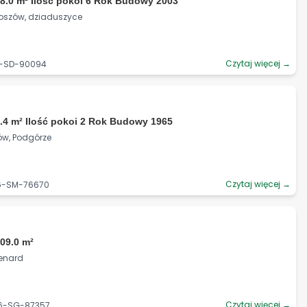
8.0 m² Ilość pokoi 6 Rok Budowy 2003
boszów, dziaduszyce
Czytaj więcej →
6-SD-90094
.4 m² Ilość pokoi 2 Rok Budowy 1965
ów, Podgórze
Czytaj więcej →
06-SM-76670
09.0 m²
enard
Czytaj więcej →
36-SG-87357