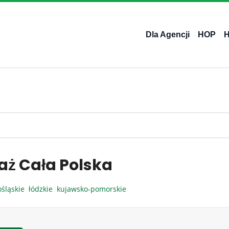
Dla Agencji
HOP
aż Cała Polska
ośląskie
łódzkie
kujawsko-pomorskie