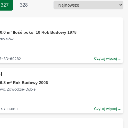
327
328
Sortowanie
0.0 m² Ilość pokoi 10 Rok Budowy 1978
Korbielów
Czytaj więcej →
28-SD-69282
ł
16.8 m² Rok Budowy 2006
howa, Zawodzie-Dąbie
Czytaj więcej →
5-SY-89160