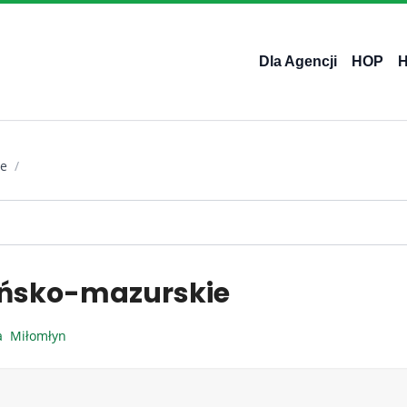
Dla Agencji
HOP
ie
/
ńsko-mazurskie
ka
Miłomłyn