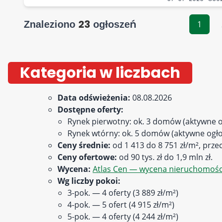
23
Znaleziono
ogłoszeń
1
Kategoria w liczbach
Data odświeżenia:
08.08.2026
Dostępne oferty:
Rynek pierwotny: ok. 3 domów (aktywne o
Rynek wtórny: ok. 5 domów (aktywne ogło
Ceny średnie:
od 1 413 do 8 751 zł/m², przec
Ceny ofertowe:
od 90 tys. zł do 1,9 mln zł.
Wycena:
Atlas Cen — wycena nieruchomości
Wg liczby pokoi:
3-pok. — 4 oferty (3 889 zł/m²)
4-pok. — 5 ofert (4 915 zł/m²)
5-pok. — 4 oferty (4 244 zł/m²)