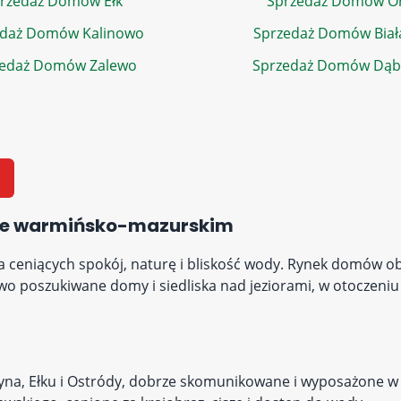
rzedaż Domów Ełk
Sprzedaż Domów Or
edaż Domów Kalinowo
Sprzedaż Domów Biała
zedaż Domów Zalewo
Sprzedaż Domów Dą
ie warmińsko-mazurskim
 ceniących spokój, naturę i bliskość wody. Rynek domów 
wo poszukiwane domy i siedliska nad jeziorami, w otoczeniu
yna, Ełku i Ostródy, dobrze skomunikowane i wyposażone w 