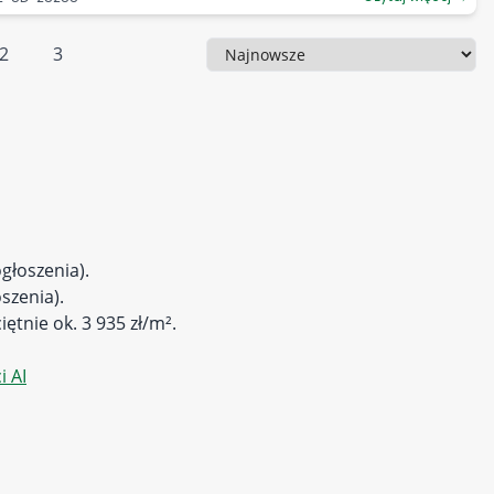
2
3
Sortowanie
głoszenia).
szenia).
iętnie ok. 3 935 zł/m².
 AI