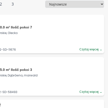
2
3
Sortowanie
0.0 m² Ilość pokoi 7
kie, Olecko
Czytaj więcej →
2-SD-11676
5.0 m² Ilość pokoi 3
skie, Dąbrówno, marwald
Czytaj więcej →
92-SD-58493
ł