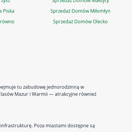
zysz
Sprzedaż Domów Małdyty
 Piska
Sprzedaż Domów Miłomłyn
brówno
Sprzedaż Domów Olecko
obejmuje tu zabudowę jednorodzinną w
 lasów Mazur i Warmii — atrakcyjne również
infrastrukturę. Poza miastami dostępne są