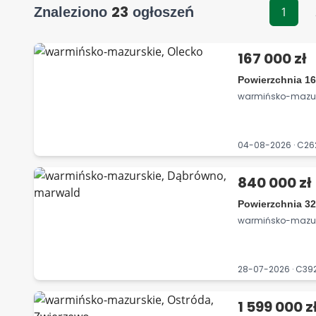
23
Znaleziono
ogłoszeń
1
167 000 zł
Powierzchnia 16
warmińsko-mazurs
04-08-2026 · C26
840 000 zł
Powierzchnia 32
warmińsko-mazur
28-07-2026 · C3
1 599 000 z