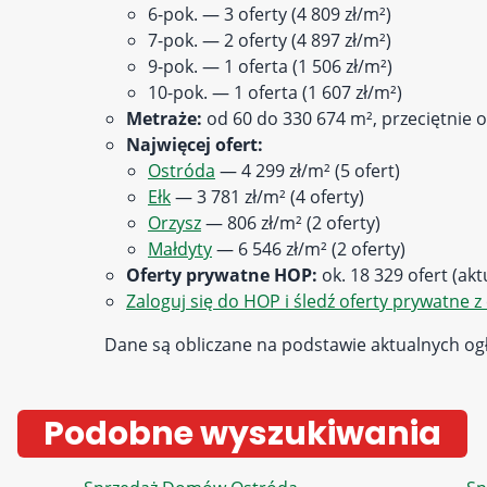
6-pok. — 3 oferty (4 809 zł/m²)
7-pok. — 2 oferty (4 897 zł/m²)
9-pok. — 1 oferta (1 506 zł/m²)
10-pok. — 1 oferta (1 607 zł/m²)
Metraże:
od 60 do 330 674 m², przeciętnie o
Najwięcej ofert:
Ostróda
— 4 299 zł/m² (5 ofert)
Ełk
— 3 781 zł/m² (4 oferty)
Orzysz
— 806 zł/m² (2 oferty)
Małdyty
— 6 546 zł/m² (2 oferty)
Oferty prywatne HOP:
ok. 18 329 ofert (ak
Zaloguj się do HOP i śledź oferty prywatne z 
Dane są obliczane na podstawie aktualnych ogł
Podobne wyszukiwania