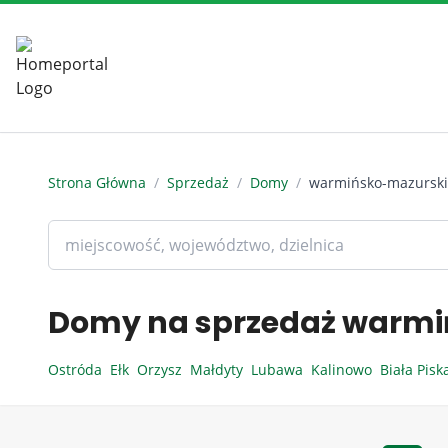
Strona Główna
/
Sprzedaż
/
Domy
/
warmińsko-mazursk
Domy na sprzedaż warmi
Ostróda
Ełk
Orzysz
Małdyty
Lubawa
Kalinowo
Biała Pis