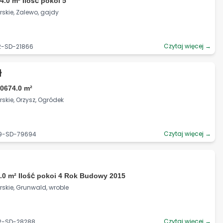
4.0 m² Ilość pokoi 5
kie, Zalewo, gajdy
Czytaj więcej →
2-SD-21866
ł
0674.0 m²
kie, Orzysz, Ogródek
Czytaj więcej →
39-SD-79694
.0 m² Ilość pokoi 4 Rok Budowy 2015
kie, Grunwald, wroble
Czytaj więcej →
92-SD-28288