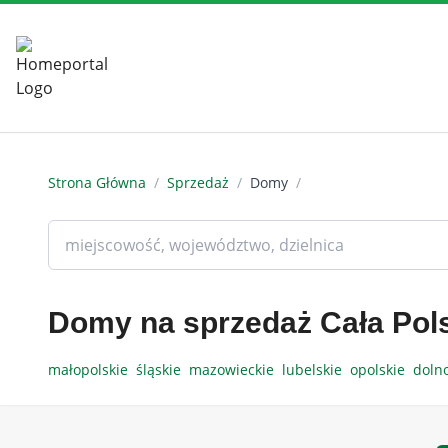
Strona Główna
/
Sprzedaż
/
Domy
/
Domy na sprzedaż Cała Pol
małopolskie
śląskie
mazowieckie
lubelskie
opolskie
doln