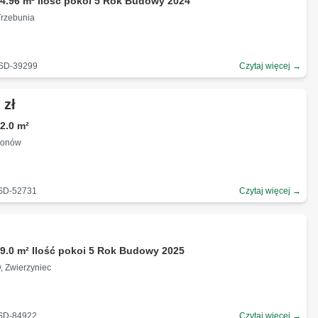
4.96 m² Ilość pokoi 5 Rok Budowy 2024
Trzebunia
-SD-39299
Czytaj więcej →
 zł
2.0 m²
zonów
-SD-52731
Czytaj więcej →
ł
9.0 m² Ilość pokoi 5 Rok Budowy 2025
, Zwierzyniec
-SD-84922
Czytaj więcej →