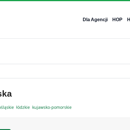
Dla Agencji
HOP
ska
ośląskie
łódzkie
kujawsko-pomorskie