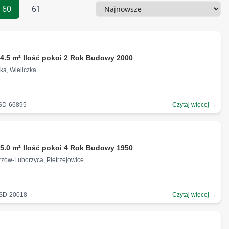
60
61
Sortowanie
ł
4.5 m² Ilość pokoi 2 Rok Budowy 2000
ka, Wieliczka
-SD-66895
Czytaj więcej →
5.0 m² Ilość pokoi 4 Rok Budowy 1950
rzów-Luborzyca, Pietrzejowice
-SD-20018
Czytaj więcej →