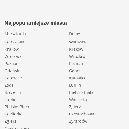
Najpopularniejsze miasta
Mieszkania
Domy
Warszawa
Warszawa
Kraków
Kraków
Wrocław
Wrocław
Poznań
Poznań
Gdańsk
Gdańsk
Katowice
Katowice
Łódź
Lublin
Szczecin
Bielsko-Biała
Lublin
Wieliczka
Bielsko-Biała
Zgierz
Wieliczka
Częstochowa
Zgierz
Żyrardów
Częstochowa