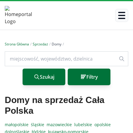
Strona Główna
/
Sprzedaż
/
Domy
/
Szukaj
Filtry
Domy na sprzedaż Cała
Polska
małopolskie
śląskie
mazowieckie
lubelskie
opolskie
dolnośląskie
łódzkie
kujawsko-pomorskie