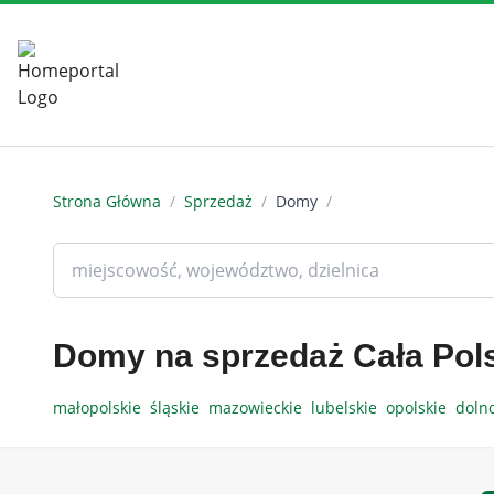
Strona Główna
/
Sprzedaż
/
Domy
/
Domy na sprzedaż Cała Pol
małopolskie
śląskie
mazowieckie
lubelskie
opolskie
doln