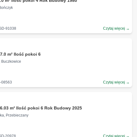
.0 m² Ilość pokoi 4 Rok Budowy 1980
 Bończyk
-SD-91038
Czytaj więcej →
ł
7.0 m² Ilość pokoi 6
, Buczkowice
D-08563
Czytaj więcej →
ł
6.03 m² Ilość pokoi 6 Rok Budowy 2025
zka, Przebieczany
-SD-20978
Czytaj więcej →