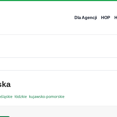
Dla Agencji
HOP
ska
ośląskie
łódzkie
kujawsko-pomorskie