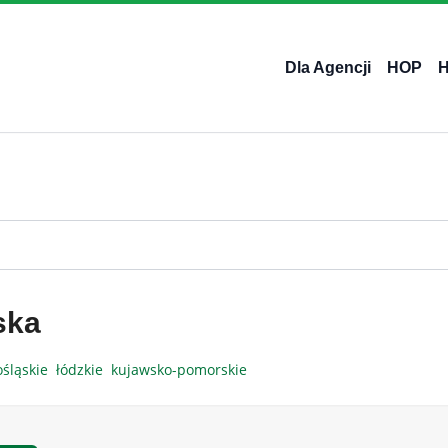
Dla Agencji
HOP
ska
ośląskie
łódzkie
kujawsko-pomorskie