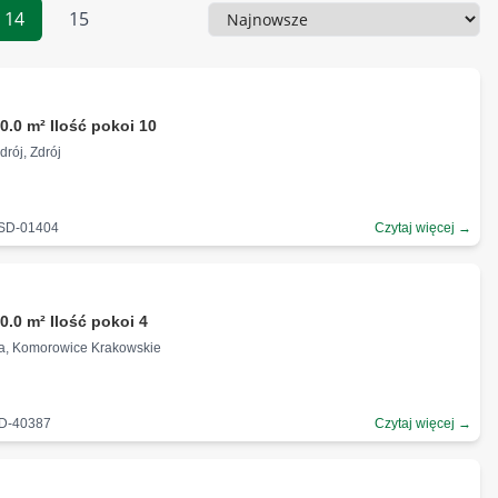
14
15
Sortowanie
0.0 m² Ilość pokoi 10
drój, Zdrój
-SD-01404
Czytaj więcej →
ł
0.0 m² Ilość pokoi 4
ała, Komorowice Krakowskie
SD-40387
Czytaj więcej →