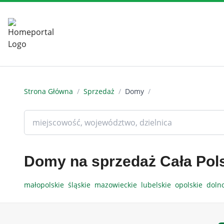
Strona Główna
/
Sprzedaż
/
Domy
/
Domy na sprzedaż Cała Pol
małopolskie
śląskie
mazowieckie
lubelskie
opolskie
doln