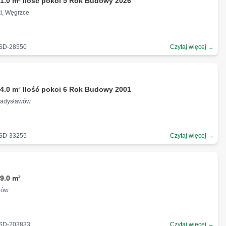
1.0 m² Ilość pokoi 5 Rok Budowy 2026
ki, Węgrzce
-SD-28550
Czytaj więcej →
4.0 m² Ilość pokoi 6 Rok Budowy 2001
Władysławów
-SD-33255
Czytaj więcej →
9.0 m²
dów
-SD-203833
Czytaj więcej →