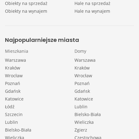
Obiekty na sprzedaż
Hale na sprzedaż
Obiekty na wynajem
Hale na wynajem
Najpopularniejsze miasta
Mieszkania
Domy
Warszawa
Warszawa
Kraków
Kraków
Wrocław
Wrocław
Poznań
Poznań
Gdańsk
Gdańsk
Katowice
Katowice
Łódź
Lublin
Szczecin
Bielsko-Biała
Lublin
Wieliczka
Bielsko-Biała
Zgierz
Wieliczka
Częstochowa