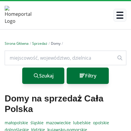
Strona Główna
/
Sprzedaż
/
Domy
/
Szukaj
Filtry
Domy na sprzedaż Cała
Polska
małopolskie
śląskie
mazowieckie
lubelskie
opolskie
dolnośląskie
łódzkie
kujawsko-pomorskie