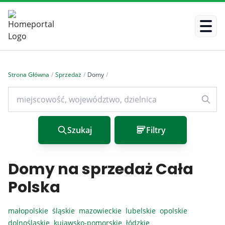
Strona Główna
/
Sprzedaż
/
Domy
/
Szukaj
Filtry
Domy na sprzedaż Cała
Polska
małopolskie
śląskie
mazowieckie
lubelskie
opolskie
dolnośląskie
kujawsko-pomorskie
łódzkie