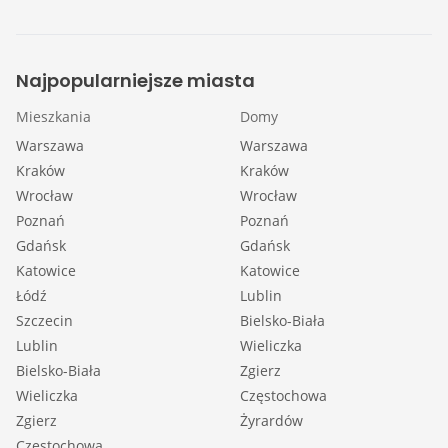
Najpopularniejsze miasta
Mieszkania
Domy
Warszawa
Warszawa
Kraków
Kraków
Wrocław
Wrocław
Poznań
Poznań
Gdańsk
Gdańsk
Katowice
Katowice
Łódź
Lublin
Szczecin
Bielsko-Biała
Lublin
Wieliczka
Bielsko-Biała
Zgierz
Wieliczka
Częstochowa
Zgierz
Żyrardów
Częstochowa