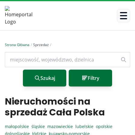
Strona Główna
/
Sprzedaż
/
Szukaj
Filtry
Nieruchomości na
sprzedaż Cała Polska
małopolskie
śląskie
mazowieckie
lubelskie
opolskie
dolnośląskie
łódzkie
kujawsko-pomorskie