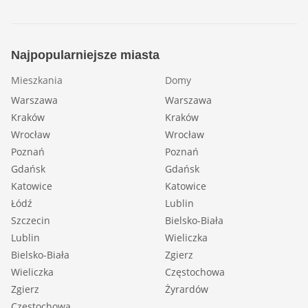
Najpopularniejsze miasta
Mieszkania
Domy
Warszawa
Warszawa
Kraków
Kraków
Wrocław
Wrocław
Poznań
Poznań
Gdańsk
Gdańsk
Katowice
Katowice
Łódź
Lublin
Szczecin
Bielsko-Biała
Lublin
Wieliczka
Bielsko-Biała
Zgierz
Wieliczka
Częstochowa
Zgierz
Żyrardów
Częstochowa