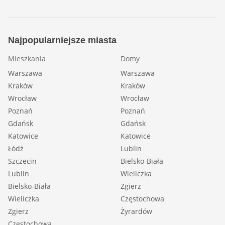
Najpopularniejsze miasta
Mieszkania
Domy
Warszawa
Warszawa
Kraków
Kraków
Wrocław
Wrocław
Poznań
Poznań
Gdańsk
Gdańsk
Katowice
Katowice
Łódź
Lublin
Szczecin
Bielsko-Biała
Lublin
Wieliczka
Bielsko-Biała
Zgierz
Wieliczka
Częstochowa
Zgierz
Żyrardów
Częstochowa