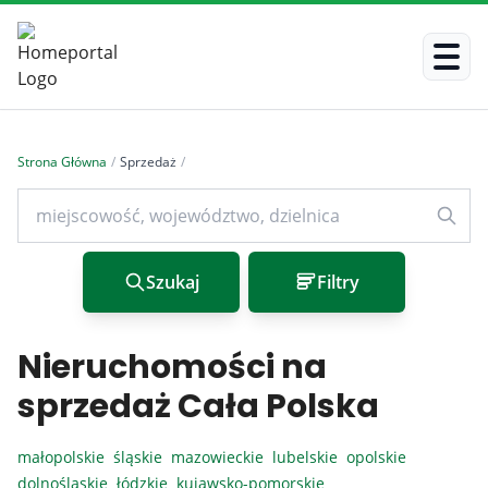
Strona Główna
/
Sprzedaż
/
Szukaj
Filtry
Nieruchomości na
sprzedaż Cała Polska
małopolskie
śląskie
mazowieckie
lubelskie
opolskie
dolnośląskie
łódzkie
kujawsko-pomorskie