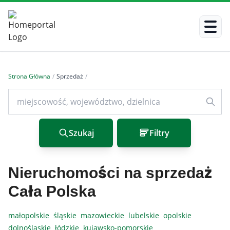
Strona Główna
/
Sprzedaż
/
Szukaj
Filtry
Nieruchomości na sprzedaż
Cała Polska
małopolskie
śląskie
mazowieckie
lubelskie
opolskie
dolnośląskie
łódzkie
kujawsko-pomorskie