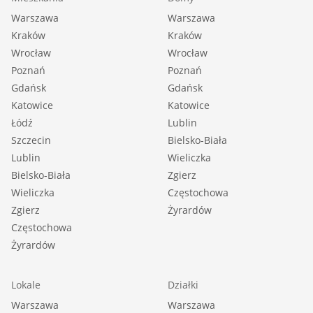
lustro, kabina prysznicowa |
Warszawa
Warszawa
Ściany łazienki: glazura |
Kraków
Kraków
Liczba przedpokoi: 1 |
Wrocław
Wrocław
Powierzchnia przedpokoi [m2]: 4,6 |
Poznań
Poznań
Podłoga przedpokoi: płytki PCV |
Gdańsk
Gdańsk
Katowice
Ściany przedpokoi: zwykłe |
Katowice
Łódź
Lublin
Szczecin
Bielsko-Biała
Lublin
Wieliczka
::LINK DO STRONY |
Bielsko-Biała
Zgierz
https://sadurscy.pl/offer/BS4-MS-312881
Wieliczka
Częstochowa
Zgierz
Żyrardów
::KONTAKT DO AGENTA |
Częstochowa
Anna Antczak |
Żyrardów
+48 518-967-863 |
ania@sadurscy.pl
Lokale
Działki
Warszawa
Warszawa