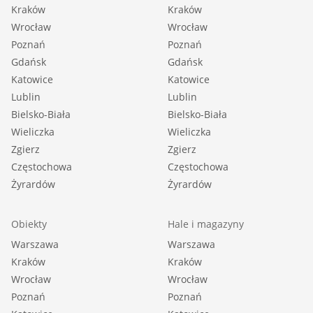
::DANE BIURA |
Kraków
Kraków
Wrocław
Oddział BS4, Krowodrza |
Wrocław
Poznań
Poznań
Kołowa 5/3 |
Gdańsk
Gdańsk
30-134 Kraków |
Katowice
Katowice
12 633-90-20
Lublin
Lublin
Bielsko-Biała
Bielsko-Biała
Wieliczka
Wieliczka
Zgierz
Zgierz
Częstochowa
Częstochowa
Żyrardów
Żyrardów
Obiekty
Hale i magazyny
Warszawa
Warszawa
Kraków
Kraków
Wrocław
Wrocław
Poznań
Poznań