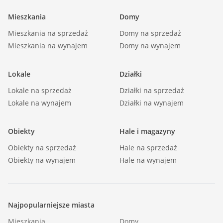
Liczba sypialni: 1 |
Mieszkania
Domy
Powierzchnia pokoi [m2]: 12,3 12,3 |
Mieszkania na sprzedaż
Podłogi pokoi: drewniana |
Domy na sprzedaż
Mieszkania na wynajem
Domy na wynajem
Ściany pokoi: zwykłe |
Wystawa okien - pokoje : Pd-Wsch |
Lokale
Działki
Typ kuchni: aneks kuchenny - połączony z
salonem |
Lokale na sprzedaż
Działki na sprzedaż
Lokale na wynajem
Rodzaj kuchni: otwarta na pokój |
Działki na wynajem
Podłoga kuchni: gres |
Wystawa okien - kuchnia: Pn-Wsch |
Obiekty
Hale i magazyny
Typ łazienki: razem z wc |
Obiekty na sprzedaż
Hale na sprzedaż
Liczba łazienek: 1 |
Obiekty na wynajem
Hale na wynajem
Powierzchnia łazienki [m2]: 4,3 |
Glazura łazienki: nowego typu |
Podłoga łazienki: gres |
Najpopularniejsze miasta
Wyposażenie łazienki: WC, umywalka, pralka,
Mieszkania
Domy