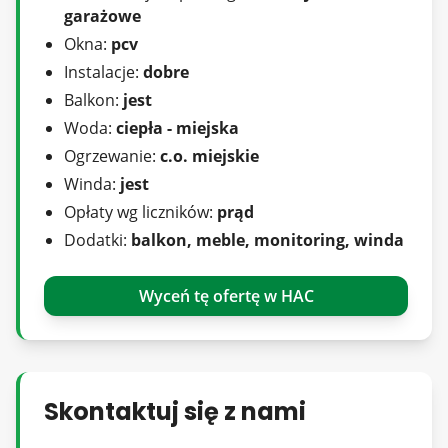
garażowe
Ogrzewanie oraz ciepła woda z sieci miejskiej
Okna:
pcv
Instalacje:
dobre
Balkon:
jest
Brak gazu w budynku
Woda:
ciepła - miejska
Ogrzewanie:
c.o. miejskie
Winda:
jest
Opłaty wg liczników:
prąd
Cena: 749 000 zł
Dodatki:
balkon, meble, monitoring, winda
Biuro Nieruchomości Bracia Sadurscy
ania@sadurscy.pl
Wyceń tę ofertę w HAC
+48 518-967-863
Prezentacja nieruchomości po podpisaniu
umowy pośrednictwa jest bezpłatna
Skontaktuj się z nami