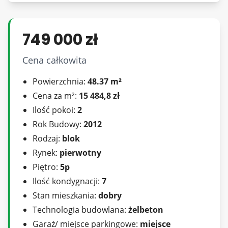
749 000 zł
Nieruchomość nadaje się do delikatnego
Cena całkowita
odświeżenia, bez konieczności ponoszenia
dużych nakładów finansowych .
Powierzchnia:
48.37 m²
W cenie pozostają meble oraz zabudowa
Cena za m²:
15 484,8 zł
kuchenna.
Ilość pokoi:
2
Rok Budowy:
2012
Dodatkowe informacje
Rodzaj:
blok
Rynek:
pierwotny
Piętro:
5p
Ilość kondygnacji:
7
Czynsz (z funduszem remontowym, wodą i
Stan mieszkania:
dobry
ogrzewaniem): ok. 760 zł
Technologia budowlana:
żelbeton
Garaż/ miejsce parkingowe:
miejsce