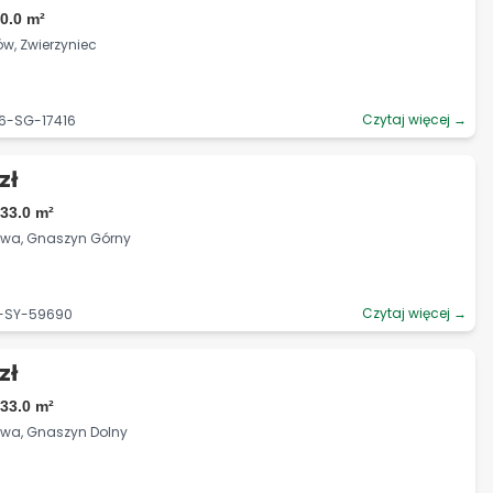
0.0 m²
ów, Zwierzyniec
Czytaj więcej →
06-SG-17416
zł
33.0 m²
howa, Gnaszyn Górny
Czytaj więcej →
5-SY-59690
zł
33.0 m²
owa, Gnaszyn Dolny