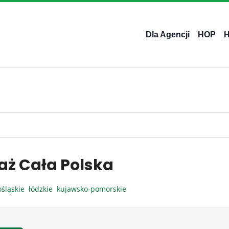
Dla Agencji
HOP
aż Cała Polska
ośląskie
łódzkie
kujawsko-pomorskie