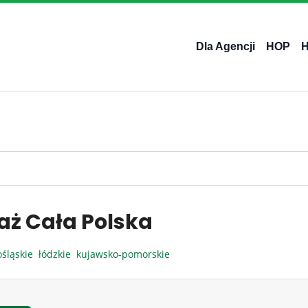
Dla Agencji
HOP
aż Cała Polska
ośląskie
łódzkie
kujawsko-pomorskie