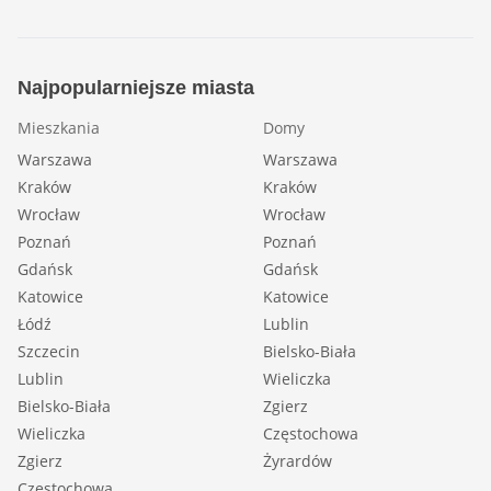
Najpopularniejsze miasta
Mieszkania
Domy
Warszawa
Warszawa
Kraków
Kraków
Wrocław
Wrocław
Poznań
Poznań
Gdańsk
Gdańsk
Katowice
Katowice
Łódź
Lublin
Szczecin
Bielsko-Biała
Lublin
Wieliczka
Bielsko-Biała
Zgierz
Wieliczka
Częstochowa
Zgierz
Żyrardów
Częstochowa