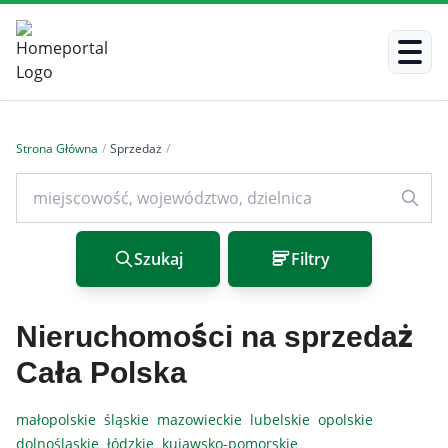
Strona Główna
/
Sprzedaż
/
Szukaj
Filtry
Nieruchomości na sprzedaż
Cała Polska
małopolskie
śląskie
mazowieckie
lubelskie
opolskie
dolnośląskie
łódzkie
kujawsko-pomorskie