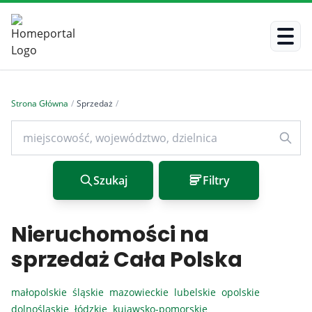
Strona Główna
/
Sprzedaż
/
Szukaj
Filtry
Nieruchomości na
sprzedaż Cała Polska
małopolskie
śląskie
mazowieckie
lubelskie
opolskie
dolnośląskie
łódzkie
kujawsko-pomorskie