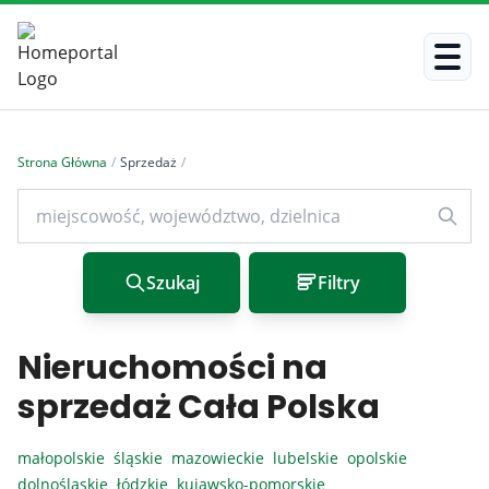
Strona Główna
/
Sprzedaż
/
Szukaj
Filtry
Nieruchomości na
sprzedaż Cała Polska
małopolskie
śląskie
mazowieckie
lubelskie
opolskie
dolnośląskie
łódzkie
kujawsko-pomorskie