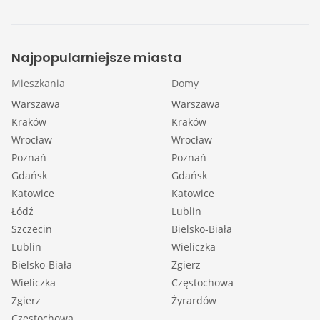
Najpopularniejsze miasta
Mieszkania
Domy
Warszawa
Warszawa
Kraków
Kraków
Wrocław
Wrocław
Poznań
Poznań
Gdańsk
Gdańsk
Katowice
Katowice
Łódź
Lublin
Szczecin
Bielsko-Biała
Lublin
Wieliczka
Bielsko-Biała
Zgierz
Wieliczka
Częstochowa
Zgierz
Żyrardów
Częstochowa