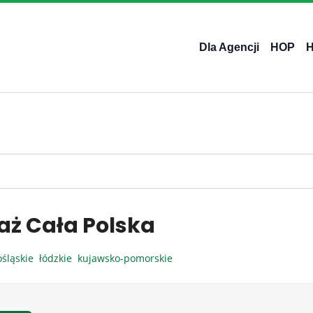
Dla Agencji
HOP
aż Cała Polska
ośląskie
łódzkie
kujawsko-pomorskie