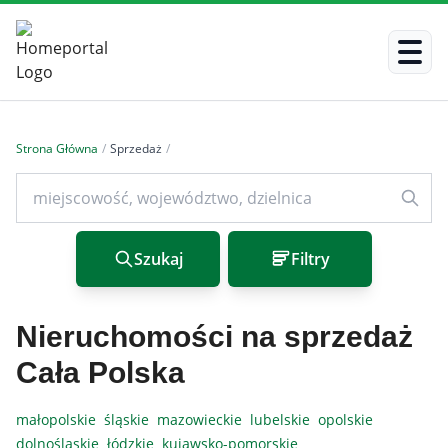
Strona Główna
/
Sprzedaż
/
Szukaj
Filtry
Nieruchomości na sprzedaż
Cała Polska
małopolskie
śląskie
mazowieckie
lubelskie
opolskie
dolnośląskie
łódzkie
kujawsko-pomorskie