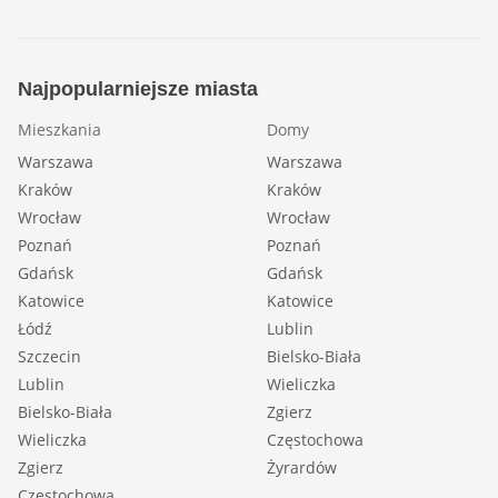
Najpopularniejsze miasta
Mieszkania
Domy
Warszawa
Warszawa
Kraków
Kraków
Wrocław
Wrocław
Poznań
Poznań
Gdańsk
Gdańsk
Katowice
Katowice
Łódź
Lublin
Szczecin
Bielsko-Biała
Lublin
Wieliczka
Bielsko-Biała
Zgierz
Wieliczka
Częstochowa
Zgierz
Żyrardów
Częstochowa