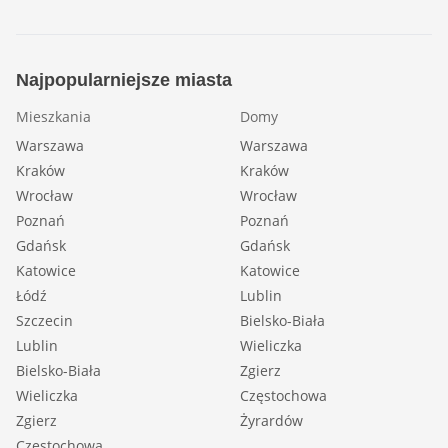
Najpopularniejsze miasta
Mieszkania
Domy
Warszawa
Warszawa
Kraków
Kraków
Wrocław
Wrocław
Poznań
Poznań
Gdańsk
Gdańsk
Katowice
Katowice
Łódź
Lublin
Szczecin
Bielsko-Biała
Lublin
Wieliczka
Bielsko-Biała
Zgierz
Wieliczka
Częstochowa
Zgierz
Żyrardów
Częstochowa