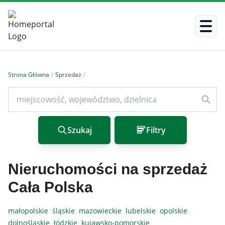
Strona Główna
/
Sprzedaż
/
Szukaj
Filtry
Nieruchomości na sprzedaż
Cała Polska
małopolskie
śląskie
mazowieckie
lubelskie
opolskie
dolnośląskie
łódzkie
kujawsko-pomorskie