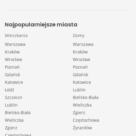
Najpopularniejsze miasta
Mieszkania
Domy
Warszawa
Warszawa
Kraków
Kraków
Wrocław
Wrocław
Poznań
Poznań
Gdańsk
Gdańsk
Katowice
Katowice
Łódź
Lublin
Szczecin
Bielsko-Biała
Lublin
Wieliczka
Bielsko-Biała
Zgierz
Wieliczka
Częstochowa
Zgierz
Żyrardów
Częstochowa