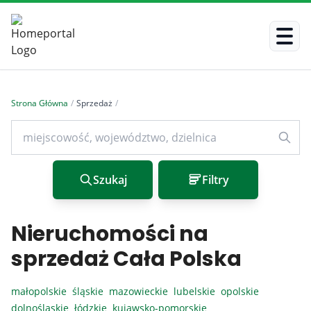
Strona Główna
/
Sprzedaż
/
Szukaj
Filtry
Nieruchomości na
sprzedaż Cała Polska
małopolskie
śląskie
mazowieckie
lubelskie
opolskie
dolnośląskie
łódzkie
kujawsko-pomorskie