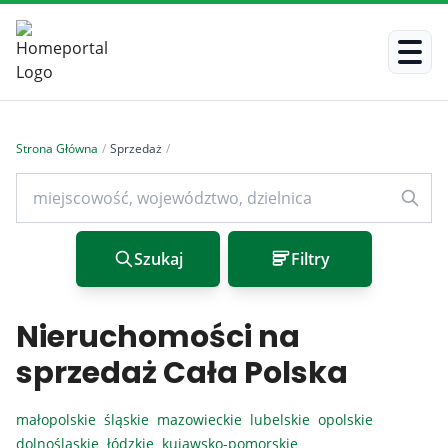
Strona Główna
/
Sprzedaż
/
Szukaj
Filtry
Nieruchomości na
sprzedaż Cała Polska
małopolskie
śląskie
mazowieckie
lubelskie
opolskie
dolnośląskie
łódzkie
kujawsko-pomorskie