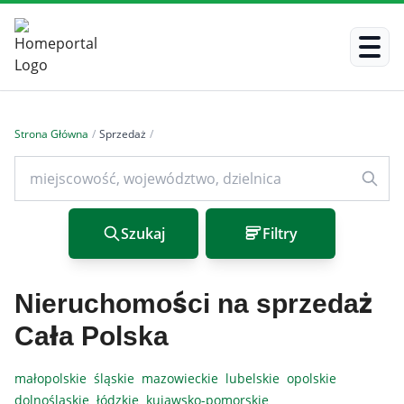
Strona Główna
/
Sprzedaż
/
Szukaj
Filtry
Nieruchomości na sprzedaż
Cała Polska
małopolskie
śląskie
mazowieckie
lubelskie
opolskie
dolnośląskie
łódzkie
kujawsko-pomorskie