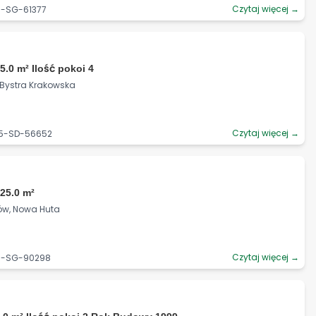
Czytaj więcej →
6-SG-61377
5.0 m² Ilość pokoi 4
, Bystra Krakowska
Czytaj więcej →
95-SD-56652
25.0 m²
ków, Nowa Huta
Czytaj więcej →
06-SG-90298