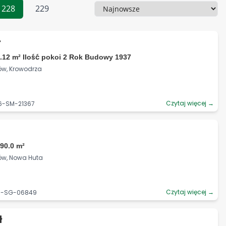
228
229
Sortowanie
ł
.12 m² Ilość pokoi 2 Rok Budowy 1937
ów, Krowodrza
Czytaj więcej →
06-SM-21367
90.0 m²
ków, Nowa Huta
Czytaj więcej →
06-SG-06849
ł