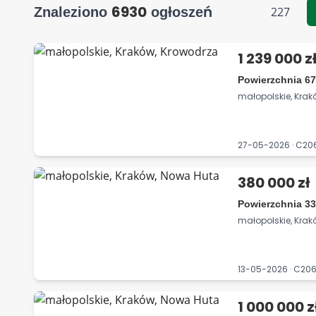
6930
Znaleziono
ogłoszeń
227
1 239 000 z
Powierzchnia 67
małopolskie, Krak
27-05-2026 · C2
380 000 zł
Powierzchnia 33
małopolskie, Kra
13-05-2026 · C2
1 000 000 z