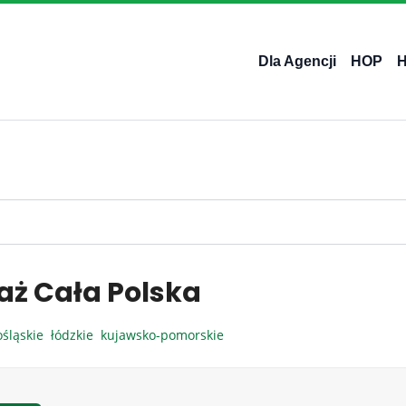
Dla Agencji
HOP
aż Cała Polska
ośląskie
łódzkie
kujawsko-pomorskie