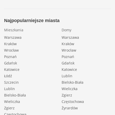
Najpopularniejsze miasta
Mieszkania
Domy
Warszawa
Warszawa
Kraków
Kraków
Wrocław
Wrocław
Poznań
Poznań
Gdańsk
Gdańsk
Katowice
Katowice
Łódź
Lublin
Szczecin
Bielsko-Biała
Lublin
Wieliczka
Bielsko-Biała
Zgierz
Wieliczka
Częstochowa
Zgierz
Żyrardów
Częstochowa