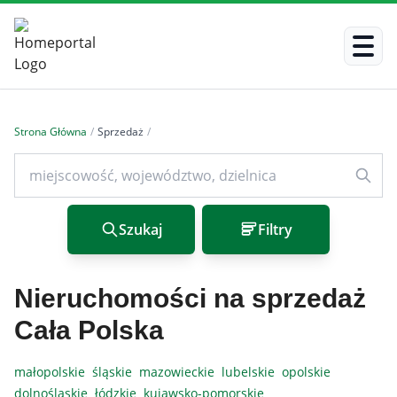
Strona Główna
/
Sprzedaż
/
Szukaj
Filtry
Nieruchomości na sprzedaż
Cała Polska
małopolskie
śląskie
mazowieckie
lubelskie
opolskie
dolnośląskie
łódzkie
kujawsko-pomorskie