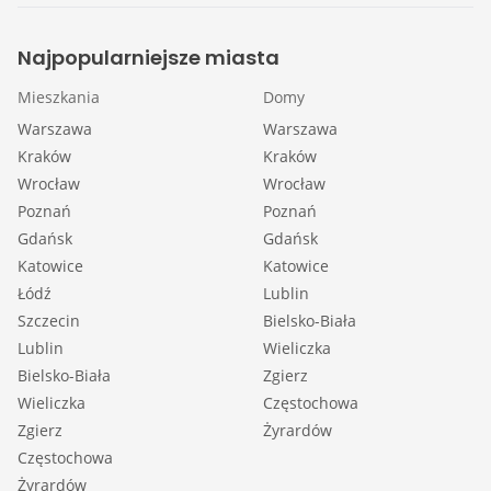
Najpopularniejsze miasta
Mieszkania
Domy
Warszawa
Warszawa
Kraków
Kraków
Wrocław
Wrocław
Poznań
Poznań
Gdańsk
Gdańsk
Katowice
Katowice
Łódź
Lublin
Szczecin
Bielsko-Biała
Lublin
Wieliczka
Bielsko-Biała
Zgierz
Wieliczka
Częstochowa
Zgierz
Żyrardów
Częstochowa
Żyrardów