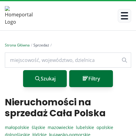
Strona Główna
/
Sprzedaż
/
Szukaj
Filtry
Nieruchomości na
sprzedaż Cała Polska
małopolskie
śląskie
mazowieckie
lubelskie
opolskie
dolnośląskie
łódzkie
kujawsko-pomorskie