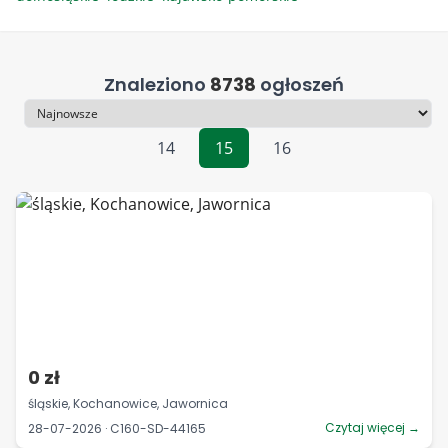
Znaleziono
8738
ogłoszeń
Sortowanie
14
15
16
0 zł
śląskie, Kochanowice, Jawornica
Czytaj więcej →
28-07-2026 · C160-SD-44165