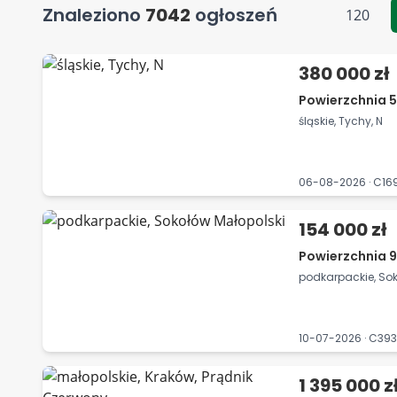
Znaleziono
7042
ogłoszeń
120
380 000 zł
Powierzchnia 51
śląskie, Tychy, N
06-08-2026 · C1
154 000 zł
Powierzchnia 
podkarpackie, So
10-07-2026 · C39
1 395 000 z