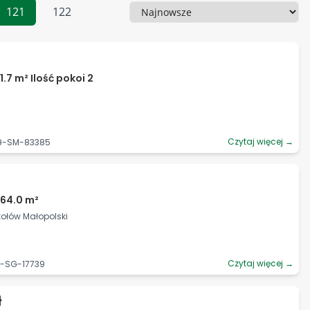
121
122
Sortowanie
.7 m² Ilość pokoi 2
Czytaj więcej →
69-SM-83385
964.0 m²
kołów Małopolski
Czytaj więcej →
3-SG-17739
ł