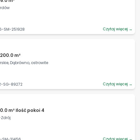
6.0 m²
ardów
Czytaj więcej →
36-SM-251928
3200.0 m²
kie, Dąbrówno, ostrowite
Czytaj więcej →
92-SG-89272
0.0 m² Ilość pokoi 4
-Zdrój
Czytaj więcej →
2-SM-31456