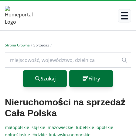
Strona Główna
/
Sprzedaż
/
Szukaj
Filtry
Nieruchomości na sprzedaż
Cała Polska
małopolskie
śląskie
mazowieckie
lubelskie
opolskie
dolnośląskie
łódzkie
kujawsko-pomorskie