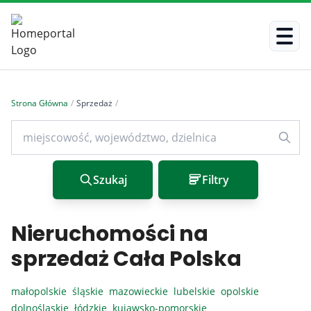
Strona Główna
/
Sprzedaż
/
Szukaj
Filtry
Nieruchomości na
sprzedaż Cała Polska
małopolskie
śląskie
mazowieckie
lubelskie
opolskie
dolnośląskie
łódzkie
kujawsko-pomorskie