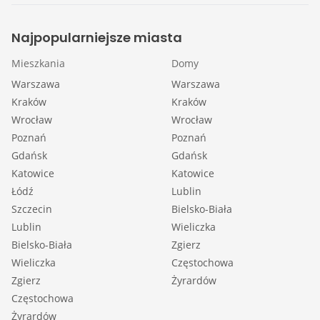
Najpopularniejsze miasta
Mieszkania
Domy
Warszawa
Warszawa
Kraków
Kraków
Wrocław
Wrocław
Poznań
Poznań
Gdańsk
Gdańsk
Katowice
Katowice
Łódź
Lublin
Szczecin
Bielsko-Biała
Lublin
Wieliczka
Bielsko-Biała
Zgierz
Wieliczka
Częstochowa
Zgierz
Żyrardów
Częstochowa
Żyrardów