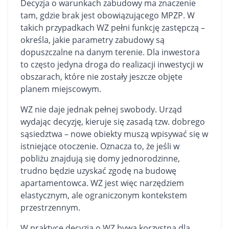
Decyzja o warunkach zabudowy ma znaczenie
tam, gdzie brak jest obowiązującego MPZP. W
takich przypadkach WZ pełni funkcję zastępczą –
określa, jakie parametry zabudowy są
dopuszczalne na danym terenie. Dla inwestora
to często jedyna droga do realizacji inwestycji w
obszarach, które nie zostały jeszcze objęte
planem miejscowym.
WZ nie daje jednak pełnej swobody. Urząd
wydając decyzję, kieruje się zasadą tzw. dobrego
sąsiedztwa – nowe obiekty muszą wpisywać się w
istniejące otoczenie. Oznacza to, że jeśli w
pobliżu znajdują się
domy
jednorodzinne,
trudno będzie uzyskać zgodę na budowę
apartamentowca. WZ jest więc narzędziem
elastycznym, ale ograniczonym kontekstem
przestrzennym.
W praktyce decyzja o WZ bywa korzystna dla