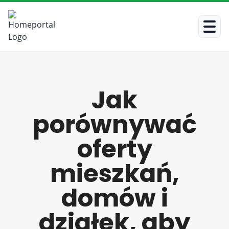
Jak
porównywać
oferty
mieszkań,
domów i
działek, aby