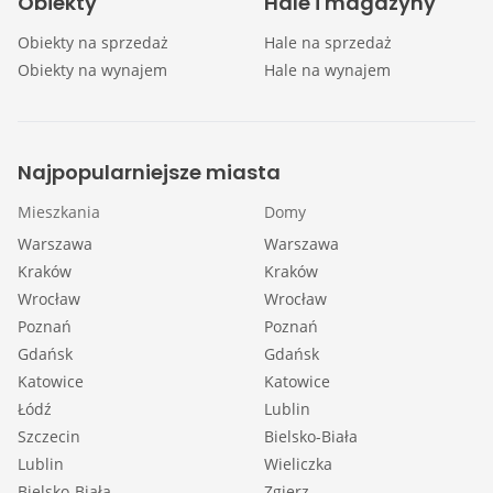
Obiekty
Hale i magazyny
Obiekty na sprzedaż
Hale na sprzedaż
Obiekty na wynajem
Hale na wynajem
Najpopularniejsze miasta
Mieszkania
Domy
Warszawa
Warszawa
Kraków
Kraków
Wrocław
Wrocław
Poznań
Poznań
Gdańsk
Gdańsk
Katowice
Katowice
Łódź
Lublin
Szczecin
Bielsko-Biała
Lublin
Wieliczka
Bielsko-Biała
Zgierz