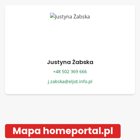
Justyna Żabska
+48 502 369 666
j.zabska@eljot.info.pl
Mapa homeportal.pl