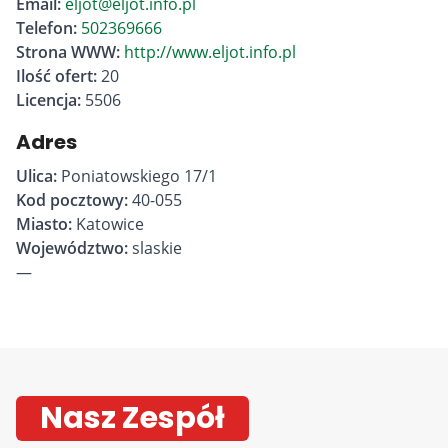
Email:
eljot@eljot.info.pl
Telefon:
502369666
Strona WWW:
http://www.eljot.info.pl
Ilość ofert:
20
Licencja:
5506
Adres
Ulica:
Poniatowskiego 17/1
Kod pocztowy:
40-055
Miasto:
Katowice
Województwo:
slaskie
—
Nasz Zespół