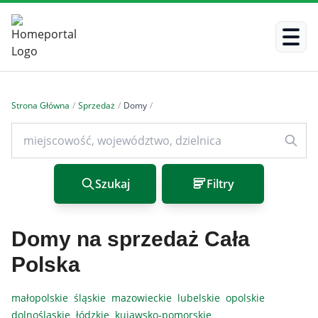
Strona Główna
/
Sprzedaż
/
Domy
/
Szukaj
Filtry
Domy na sprzedaż Cała
Polska
małopolskie
śląskie
mazowieckie
lubelskie
opolskie
dolnośląskie
łódzkie
kujawsko-pomorskie