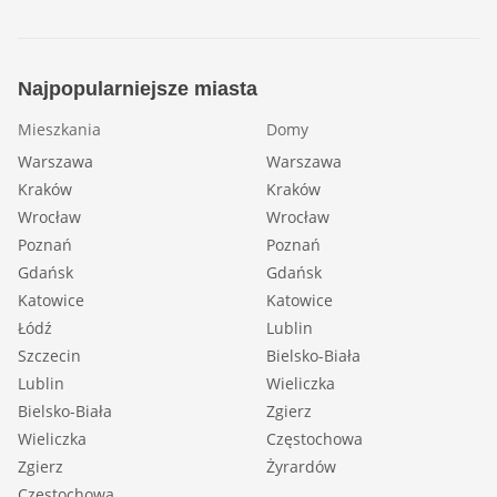
Najpopularniejsze miasta
Mieszkania
Domy
Warszawa
Warszawa
Kraków
Kraków
Wrocław
Wrocław
Poznań
Poznań
Gdańsk
Gdańsk
Katowice
Katowice
Łódź
Lublin
Szczecin
Bielsko-Biała
Lublin
Wieliczka
Bielsko-Biała
Zgierz
Wieliczka
Częstochowa
Zgierz
Żyrardów
Częstochowa