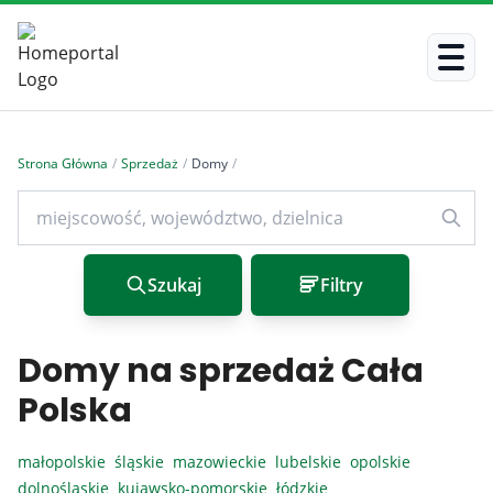
Strona Główna
/
Sprzedaż
/
Domy
/
Szukaj
Filtry
Domy na sprzedaż Cała
Polska
małopolskie
śląskie
mazowieckie
lubelskie
opolskie
dolnośląskie
kujawsko-pomorskie
łódzkie