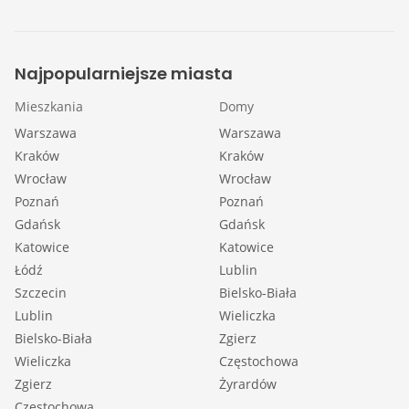
Najpopularniejsze miasta
Mieszkania
Domy
Warszawa
Warszawa
Kraków
Kraków
Wrocław
Wrocław
Poznań
Poznań
Gdańsk
Gdańsk
Katowice
Katowice
Łódź
Lublin
Szczecin
Bielsko-Biała
Lublin
Wieliczka
Bielsko-Biała
Zgierz
Wieliczka
Częstochowa
Zgierz
Żyrardów
Częstochowa