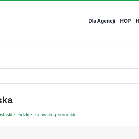
Dla Agencji
HOP
ska
ośląskie
łódzkie
kujawsko-pomorskie