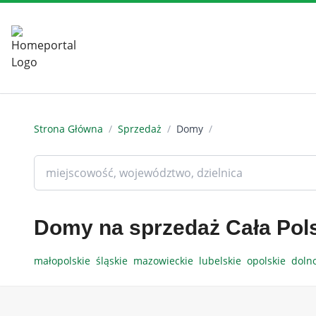
Strona Główna
/
Sprzedaż
/
Domy
/
Domy na sprzedaż Cała Pol
małopolskie
śląskie
mazowieckie
lubelskie
opolskie
doln