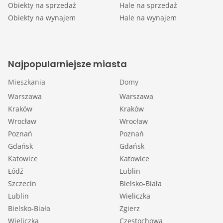
Obiekty na sprzedaż
Hale na sprzedaż
Obiekty na wynajem
Hale na wynajem
Najpopularniejsze miasta
Mieszkania
Domy
Warszawa
Warszawa
Kraków
Kraków
Wrocław
Wrocław
Poznań
Poznań
Gdańsk
Gdańsk
Katowice
Katowice
Łódź
Lublin
Szczecin
Bielsko-Biała
Lublin
Wieliczka
Bielsko-Biała
Zgierz
Wieliczka
Częstochowa