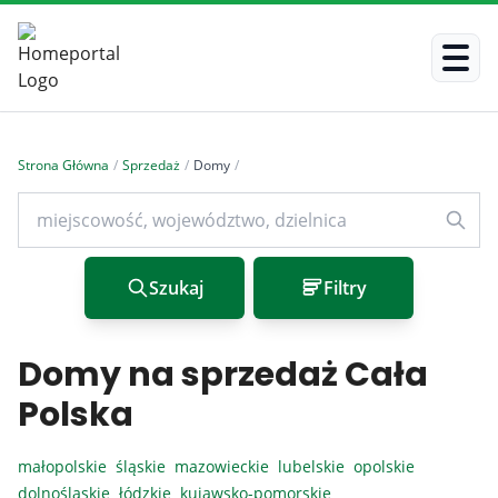
Strona Główna
/
Sprzedaż
/
Domy
/
Szukaj
Filtry
Domy na sprzedaż Cała
Polska
małopolskie
śląskie
mazowieckie
lubelskie
opolskie
dolnośląskie
łódzkie
kujawsko-pomorskie