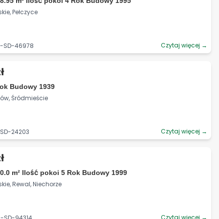
8.95 m² Ilość pokoi 4 Rok Budowy 1995
ie, Pełczyce
Czytaj więcej →
19-SD-46978
ł
 Rok Budowy 1939
gów, Śródmieście
Czytaj więcej →
1-SD-24203
ł
0.0 m² Ilość pokoi 5 Rok Budowy 1999
ie, Rewal, Niechorze
Czytaj więcej →
9-SD-94314