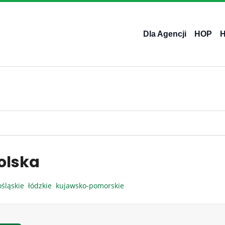
Dla Agencji
HOP
olska
ośląskie
łódzkie
kujawsko-pomorskie