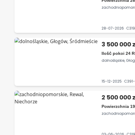
Powierzchnia 26
zachodniopomorsk
28-07-2026 · C3
3 500 000 z
Ilość pokoi 24
dolnośląskie, Gło
15-12-2025 · C39
2 500 000 z
Powierzchnia 19
zachodniopomorsk
03-06-2026 · C31