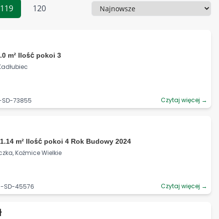
119
120
Sortowanie
.0 m² Ilość pokoi 3
 Kadłubiec
Czytaj więcej →
0-SD-73855
1.14 m² Ilość pokoi 4 Rok Budowy 2024
czka, Koźmice Wielkie
Czytaj więcej →
06-SD-45576
ł