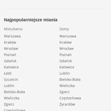
Najpopularniejsze miasta
Mieszkania
Domy
Warszawa
Warszawa
Kraków
Kraków
Wrocław
Wrocław
Poznań
Poznań
Gdańsk
Gdańsk
Katowice
Katowice
Łódź
Lublin
Szczecin
Bielsko-Biała
Lublin
Wieliczka
Bielsko-Biała
Zgierz
Wieliczka
Częstochowa
Zgierz
Żyrardów
Częstochowa