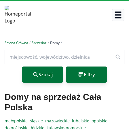
Strona Główna
/
Sprzedaż
/
Domy
/
Szukaj
Filtry
Domy na sprzedaż Cała
Polska
małopolskie
śląskie
mazowieckie
lubelskie
opolskie
dolnośląskie
łódzkie
kujawsko-pomorskie