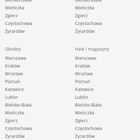
istniejących budynków i jej elementów w
Wieliczka
Wieliczka
dotychczasowej postaci,
Zgierz
Zgierz
2) położonej poza terenami 1-8MN, 1-18MNU, 1-
Częstochowa
Częstochowa
5RM, UP, U1, P/U, US: a) w obrębie strefy
Żyrardów
Żyrardów
występowania osuwisk aktywnych ciągle oraz
strefy o ograniczonej stabilności gruntów przy
Obiekty
Hale i magazyny
skarpach osuwisk aktywnych ciągle - dopuszcza
Warszawa
Warszawa
się wyłącznie remont budynków, b) poza
Kraków
Kraków
strefami wymienionymi w ust. 2 pkt. 2 lit. a -
Wrocław
Wrocław
Poznań
Poznań
dopuszcza się remont i przebudowę budynków,
Katowice
Katowice
Lublin
Lublin
Istnieje opcja dokupienia części sąsiedniej działki
Bielsko-Biała
Bielsko-Biała
o numerze 211/1. Cena i warunki do
Wieliczka
Wieliczka
uzgodnienia.
Zgierz
Zgierz
Cena do rozsądnej negocjacji.
Częstochowa
Częstochowa
Żyrardów
Żyrardów