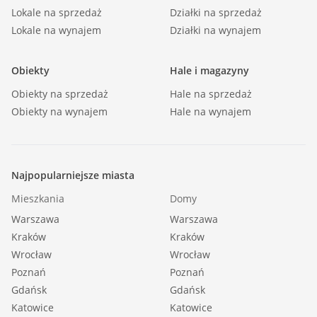
4) cieki wodne wraz z obudową biologiczną,
Lokale na sprzedaż
Działki na sprzedaż
5) zadrzewienia śródpolne,
Lokale na wynajem
Działki na wynajem
6) zalesienia, w trybie przepisów odrębnych, w
terenach położonych poza obszarem
Obiekty
Hale i magazyny
szczególnego zagrożenia powodzią.
Obiekty na sprzedaż
Hale na sprzedaż
Obiekty na wynajem
Hale na wynajem
1-41R/ZL - tereny gruntów rolnych z możliwością
zalesienia (§ 36)
Najpopularniejsze miasta
Mieszkania
Domy
podstawowe przeznaczenie terenów:
Warszawa
Warszawa
Kraków
Kraków
1) grunty rolne,
Wrocław
Wrocław
2) zalesienia w trybie przepisów odrębnych.
Poznań
Poznań
Gdańsk
Gdańsk
Katowice
Katowice