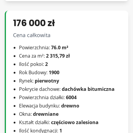
podłączenia do wodociągu znajdującego się w
głównej drodze dojazdowej, około 150 m od
działki.
176 000 zł
Gaz: Możliwość podłączenia z głównej drogi
Cena całkowita
dojazdowej, około 150 m od działki.
Powierzchnia:
76.0 m²
Dojazd:
Cena za m²:
2 315,79 zł
Ilość pokoi:
2
Rok Budowy:
1900
Działka posiada dojazd drogą polną.
Rynek:
pierwotny
Pokrycie dachowe:
dachówka bitumiczna
Atuty nieruchomości:
Powierzchnia działki:
6004
Potencjał rekreacyjny: Działka idealnie nadaje się
Elewacja budynku:
drewno
na stworzenie miejsca do wypoczynku, takiego
Okna:
drewniane
jak dom wakacyjno-weekendowy.
Kształt działki:
częściowo zalesiona
Istnieje możliwość postawienia nowoczesnego
Ilość kondygnacji:
1