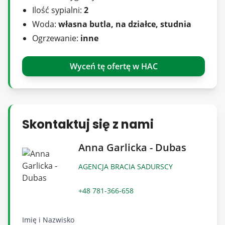
domku holenderskiego i zagospodarowania
Ilość sypialni:
2
terenu według własnych upodobań.
Woda:
własna butla, na działce, studnia
Ogrzewanie:
inne
Walory przyrodnicze: Na działce rosną cenne,
duże dęby, które dodają uroku i zapewniają
Wyceń tę ofertę w HAC
naturalny cień.
Spokój i prywatność: Położenie nieruchomości
gwarantuje ciszę i bliskość natury, co czyni ją
Skontaktuj się z nami
idealnym miejscem dla osób pragnących uciec
Anna Garlicka - Dubas
od miejskiego zgiełku.
AGENCJA BRACIA SADURSCY
Nowa Wieś, położona w gminie Dobczyce,
oferuje dostęp do licznych atrakcji
+48 781-366-658
turystycznych:
Imię i Nazwisko