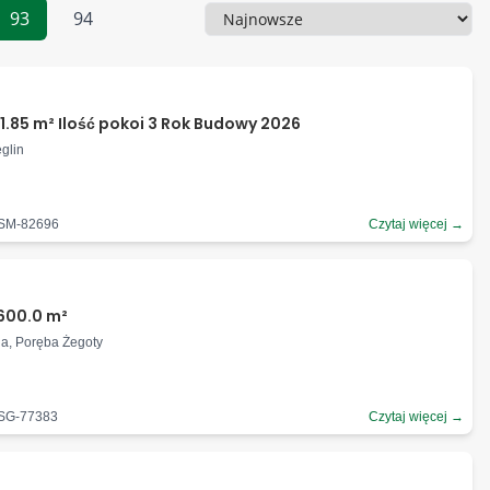
93
94
Sortowanie
1.85 m² Ilość pokoi 3 Rok Budowy 2026
ęglin
-SM-82696
Czytaj więcej →
600.0 m²
ia, Poręba Żegoty
-SG-77383
Czytaj więcej →