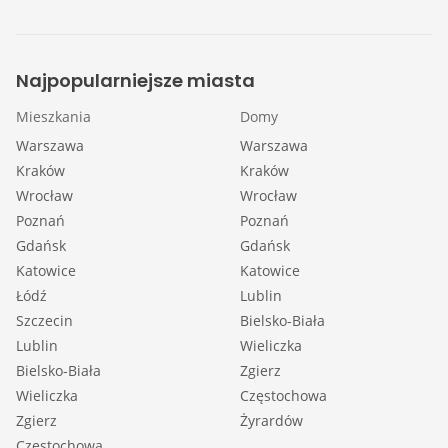
Najpopularniejsze miasta
Mieszkania
Domy
Warszawa
Warszawa
Kraków
Kraków
Wrocław
Wrocław
Poznań
Poznań
Gdańsk
Gdańsk
Katowice
Katowice
Łódź
Lublin
Szczecin
Bielsko-Biała
Lublin
Wieliczka
Bielsko-Biała
Zgierz
Wieliczka
Częstochowa
Zgierz
Żyrardów
Częstochowa