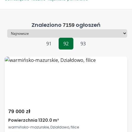
Znaleziono
ogłoszeń
7159
Sortowanie
91
92
93
79 000 zł
Powierzchnia 1320.0 m²
warmińsko-mazurskie, Działdowo, filice