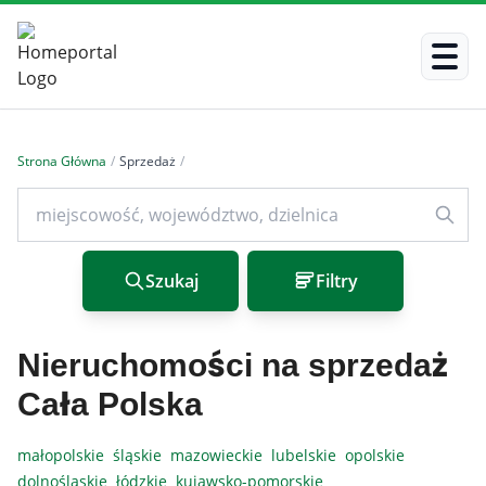
Strona Główna
/
Sprzedaż
/
Szukaj
Filtry
Nieruchomości na sprzedaż
Cała Polska
małopolskie
śląskie
mazowieckie
lubelskie
opolskie
dolnośląskie
łódzkie
kujawsko-pomorskie