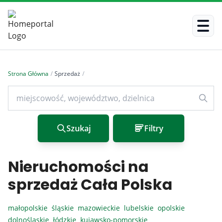
Strona Główna
/
Sprzedaż
/
Szukaj
Filtry
Nieruchomości na
sprzedaż Cała Polska
małopolskie
śląskie
mazowieckie
lubelskie
opolskie
dolnośląskie
łódzkie
kujawsko-pomorskie