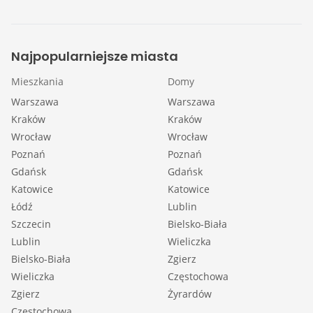
Najpopularniejsze miasta
Mieszkania
Domy
Warszawa
Warszawa
Kraków
Kraków
Wrocław
Wrocław
Poznań
Poznań
Gdańsk
Gdańsk
Katowice
Katowice
Łódź
Lublin
Szczecin
Bielsko-Biała
Lublin
Wieliczka
Bielsko-Biała
Zgierz
Wieliczka
Częstochowa
Zgierz
Żyrardów
Częstochowa