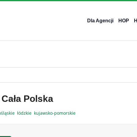
Dla Agencji
HOP
 Cała Polska
ośląskie
łódzkie
kujawsko-pomorskie